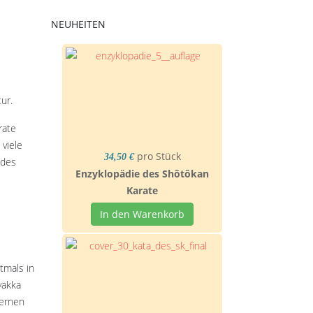
NEUHEITEN
ur.
rate
 viele
pro Stück
34,50 €
 des
Enzyklopädie des Shôtôkan
e
Karate
In den Warenkorb
tmals in
yakka
lernen