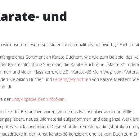
Karate- und
 wir unseren Lesern seit vielen Jahren qualitativ hochwertige Fachliterat
fangreiches Sortiment an Karate Büchern, wie wie zum Beispiel das Ka
der Karatestilrichtung Shotokan, die Karate-Buchreihe „Masters“ in dem
men und vielen Klassikern, wie z.B. "Karate-dô Mein Weg" vom "Vaters
nden Sie Aikido Bücher und
Lebensgeschichten
von Karate Meistern wi
hmidt.
age der
Enzyklopädie des Shôtôkan
.
drucke der Erstauflage waren, wurde das Nachschlagewerk nun völlig
 eingegliedert, neues Bildmaterial aufgenommen und das ganze Werk ers
n gutes Stück angehoben. Diese Shôtôkan-Enzyklopädie (shôtôkan no h
achausdrücke in der Kunst karate-dô konzipiert und ist kein Buch zum Er