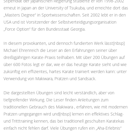
Stipendiat der japanischen Regierung studierte er von 1998-2002
erneut in Japan an der University of Tsukuba, und erreichte dort das
„Masters Degree“ in Sportwissenschaften. Seit 2002 lebt er in den
USA und ist Vorsitzender der Selbstverteidigungsorganisation
„Force Option“ für den Bundesstaat Georgia.
In diesem provokanten, und dennoch fundierten Werk lässt[nbsp]
Michael Ehrenreich die Leser an den Erfahrungen seiner über
dreißigjährigen Karate-Praxis teilhaben. Mit über 200 Übungen auf
über 600 Fotos legt er dar, wie er das heutige Karate sieht und wie
zukünftig ein effizientes, hartes Karate trainiert werden kann: unter
Verwendung von Makiwara, Pratzen und Sandsack.
Die dargestellten Übungen sind leicht verständlich, aber von
tiefgreifender Wirkung. Die Leser finden Anleitungen zum
traditionellen Gebrauch des Makiwara , erfahren, wie mit modernen
Pratzen umgegangen wird und[nbsp] lernen ein effektives Schlag-
und Tritttraining kennen, das bei traditionell geschulten Karatekas
einfach nicht fehlen darf. Viele Übungen rufen ein „Aha-Erlebnis“