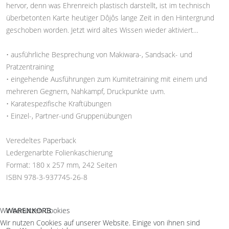
hervor, denn was Ehrenreich plastisch darstellt, ist im technisch
überbetonten Karte heutiger Dôjôs lange Zeit in den Hintergrund
geschoben worden. Jetzt wird altes Wissen wieder aktiviert…
• ausführliche Besprechung von Makiwara-, Sandsack- und
Pratzentraining
• eingehende Ausführungen zum Kumitetraining mit einem und
mehreren Gegnern, Nahkampf, Druckpunkte uvm.
• Karatespezifische Kraftübungen
• Einzel-, Partner-und Gruppenübungen
Veredeltes Paperback
Ledergenarbte Folienkaschierung
Format: 180 x 257 mm, 242 Seiten
ISBN 978-3-937745-26-8
Wir benutzen Cookies
WARENKORB
Wir nutzen Cookies auf unserer Website. Einige von ihnen sind