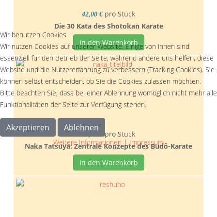
pro Stück
42,00 €
Die 30 Kata des Shotokan Karate
Wir benutzen Cookies
In den Warenkorb
Wir nutzen Cookies auf unserer Website. Einige von ihnen sind
essenziell für den Betrieb der Seite, während andere uns helfen, diese
Website und die Nutzererfahrung zu verbessern (Tracking Cookies). Sie
können selbst entscheiden, ob Sie die Cookies zulassen möchten.
Bitte beachten Sie, dass bei einer Ablehnung womöglich nicht mehr alle
Funktionalitäten der Seite zur Verfügung stehen.
Akzeptieren
Ablehnen
pro Stück
34,50 €
Weitere Informationen
|
Impressum
Naka Tatsuya: Zentrale Konzepte des Budô-Karate
In den Warenkorb