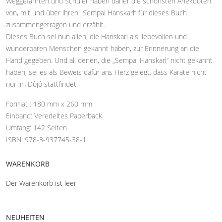
Weggefährten und Schüler haben daher die schönsten Anekdoten
von, mit und über ihren „Sempai Hanskarl“ für dieses Buch
zusammengetragen und erzählt.
Dieses Buch sei nun allen, die Hanskarl als liebevollen und
wunderbaren Menschen gekannt haben, zur Erinnerung an die
Hand gegeben. Und all denen, die „Sempai Hanskarl“ nicht gekannt
haben, sei es als Beweis dafür ans Herz gelegt, dass Karate nicht
nur im Dôjô stattfindet.
Format : 180 mm x 260 mm
Einband: Veredeltes Paperback
Umfang: 142 Seiten
ISBN: 978-3-937745-38-1
WARENKORB
Der Warenkorb ist leer
NEUHEITEN