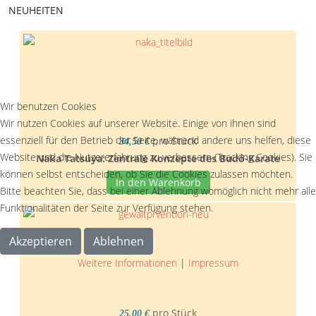
NEUHEITEN
Wir benutzen Cookies
Wir nutzen Cookies auf unserer Website. Einige von ihnen sind
essenziell für den Betrieb der Seite, während andere uns helfen, diese
pro Stück
34,50 €
Website und die Nutzererfahrung zu verbessern (Tracking Cookies). Sie
Naka Tatsuya: Zentrale Konzepte des Budô-Karate
können selbst entscheiden, ob Sie die Cookies zulassen möchten.
In den Warenkorb
Bitte beachten Sie, dass bei einer Ablehnung womöglich nicht mehr alle
Funktionalitäten der Seite zur Verfügung stehen.
Akzeptieren
Ablehnen
Weitere Informationen
|
Impressum
pro Stück
25,00 €