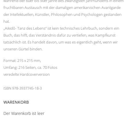
während der 60er bis 90er Jahre des zwanzigsten Jahrhunderts in einem
fruchtbaren Austausch mit der damaligen amerikanischen Avantgarde
der Intellektuellen, Künstler, Philosophen und Psychologen gestanden
hat.
„Aikidô- Tanz des Lebens“ ist kein technisches Lehrbuch, sondern ein
Buch, das hilft, das Verständnis dafür zu vertiefen, was Kampfkunst
tatsächlich ist. Es handelt davon, um was es eigentlich geht, wenn wir
unseren Gürtel binden.
Format: 215 x 215 mm,
Umfang: 216 Seiten, ca. 70 Fotos
veredelte Hardcoverversion
ISBN 978-3937745-18-3
WARENKORB
Der Warenkorb ist leer