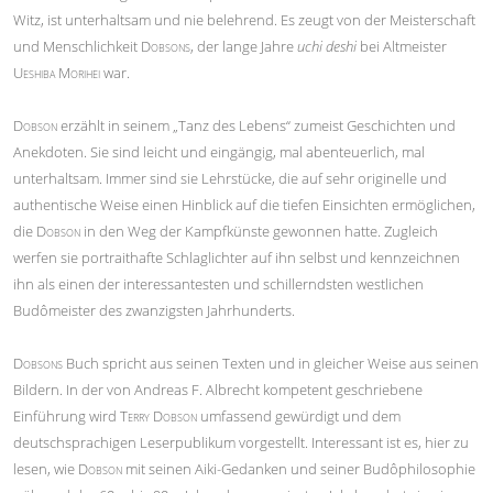
Witz, ist unterhaltsam und nie belehrend. Es zeugt von der Meisterschaft
und Menschlichkeit
Dobsons
, der lange Jahre
uchi deshi
bei Altmeister
Ueshiba Morihei
war.
Dobson
erzählt in seinem „Tanz des Lebens“ zumeist Geschichten und
Anekdoten. Sie sind leicht und eingängig, mal abenteuerlich, mal
unterhaltsam. Immer sind sie Lehrstücke, die auf sehr originelle und
authentische Weise einen Hinblick auf die tiefen Einsichten ermöglichen,
die
Dobson
in den Weg der Kampfkünste gewonnen hatte. Zugleich
werfen sie portraithafte Schlaglichter auf ihn selbst und kennzeichnen
ihn als einen der interessantesten und schillerndsten westlichen
Budômeister des zwanzigsten Jahrhunderts.
Dobsons
Buch spricht aus seinen Texten und in gleicher Weise aus seinen
Bildern. In der von Andreas F. Albrecht kompetent geschriebene
Einführung wird
Terry Dobson
umfassend gewürdigt und dem
deutschsprachigen Leserpublikum vorgestellt. Interessant ist es, hier zu
lesen, wie D
obson
mit seinen Aiki-Gedanken und seiner Budôphilosophie