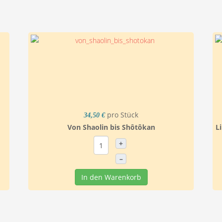
pro Stück
34,50 €
Von Shaolin bis Shôtôkan
Li
+
–
In den Warenkorb