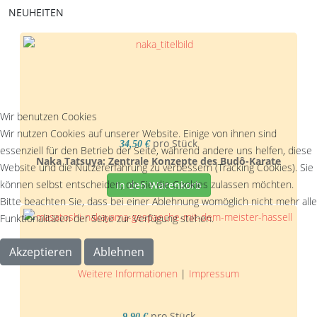
NEUHEITEN
Wir benutzen Cookies
Wir nutzen Cookies auf unserer Website. Einige von ihnen sind
pro Stück
34,50 €
essenziell für den Betrieb der Seite, während andere uns helfen, diese
Naka Tatsuya: Zentrale Konzepte des Budô-Karate
Website und die Nutzererfahrung zu verbessern (Tracking Cookies). Sie
können selbst entscheiden, ob Sie die Cookies zulassen möchten.
In den Warenkorb
Bitte beachten Sie, dass bei einer Ablehnung womöglich nicht mehr alle
Funktionalitäten der Seite zur Verfügung stehen.
Akzeptieren
Ablehnen
Weitere Informationen
|
Impressum
pro Stück
9,90 €