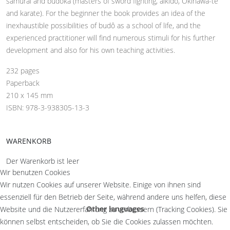
samurai and budôka (masters of sword fighting, aikidô, Okinawa-te
and karate). For the beginner the book provides an idea of the
inexhaustible possibilities of budô as a school of life, and the
experienced practitioner will find numerous stimuli for his further
development and also for his own teaching activities.
232 pages
Paperback
210 x 145 mm
ISBN: 978-3-938305-13-3
WARENKORB
Der Warenkorb ist leer
Wir benutzen Cookies
Wir nutzen Cookies auf unserer Website. Einige von ihnen sind
essenziell für den Betrieb der Seite, während andere uns helfen, diese
Other languages
Website und die Nutzererfahrung zu verbessern (Tracking Cookies). Sie
können selbst entscheiden, ob Sie die Cookies zulassen möchten.