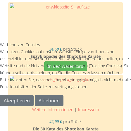
Wir benutzen Cookies
pro Stück
34,50 €
Wir nutzen Cookies auf unserer Website. Einige von ihnen sind
Enzyklopädie des Shôtôkan Karate
essenziell für den Betrieb der Seite, während andere uns helfen, diese
Website und die Nutzererfahrung zu verbessern (Tracking Cookies). Sie
In den Warenkorb
können selbst entscheiden, ob Sie die Cookies zulassen möchten.
Bitte beachten Sie, dass bei einer Ablehnung womöglich nicht mehr alle
Funktionalitäten der Seite zur Verfügung stehen.
Akzeptieren
Ablehnen
Weitere Informationen
|
Impressum
pro Stück
42,00 €
Die 30 Kata des Shotokan Karate