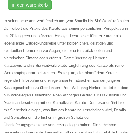
In den Warenkorb
In seiner neuesten Veröffentlichung „Von Shaolin bis Shôtôkan“ reflektiert
Dr. Herbert die Praxis des Karate aus seiner persönlichen Perspektive in
ca. 20 längeren und kürzeren Essays. Dem Leser führt er Karate als
lebenslange Entdeckungsreise unter körperlichen, geistigen und
spirituellen Elementen vor Augen, die er unter zeitaktuellen und
historischen Dimensionen erörtert. Damit übersteigt Herberts
Karateverständnis die weitverbreitete Engführung des Karate als reine
Wettkampfsportart bei weitem. Es regt an, die „hinter“ dem Karate
liegende Philosophie und einige brisante Tatsachen aus der jüngeren
Karategeschichte zu überdenken. Prof. Wolfgang Herbert leistet mit dem
nun vorgelegten Essayband einen wichtigen Beitrag zur Diskussion und
Auseinandersetzung mit der Kampfkunst Karate. Der Leser erfährt hier
mit Sicherheit einiges, was ihm am Karate neu erscheinen wird, Details
und Sensationen, die bisher im großen Schatz der
Überlieferungsgeschichte versteckt gelegen haben. Die scheinbar
bekannte und vertraute Karate-Kampfkunst zeigt sich ihm plötzlich voller